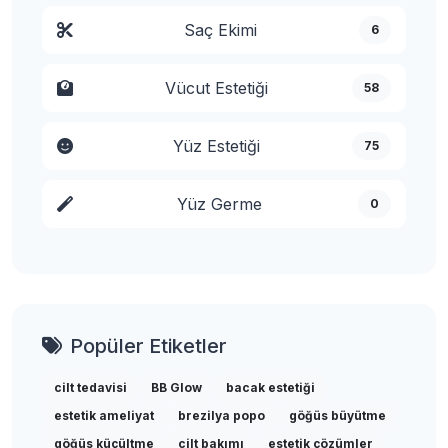
Saç Ekimi
6
Vücut Estetiği
58
Yüz Estetiği
75
Yüz Germe
0
Popüler Etiketler
cilt tedavisi
BB Glow
bacak estetiği
estetik ameliyat
brezilya popo
göğüs büyütme
göğüs küçültme
cilt bakımı
estetik çözümler