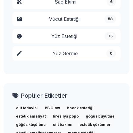
Saç Ekimi
6
Vücut Estetiği
58
Yüz Estetiği
75
Yüz Germe
0
Popüler Etiketler
cilt tedavisi
BB Glow
bacak estetiği
estetik ameliyat
brezilya popo
göğüs büyütme
göğüs küçültme
cilt bakımı
estetik çözümler
estetik ameliyat sonrası
meme estetiği