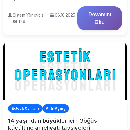
Devamını
Sistem Yöneticisi
06.10.2025
179
Oku
Estetik Cerrahi
Anti-Aging
14 yaşından büyükler için Göğüs
küçültme ameliyatı tavsiyeleri