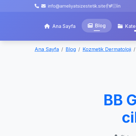
info@ameliyatsizestetik.site
Blog
Ana Sayfa
Kate
Ana Sayfa
Blog
Kozmetik Dermatoloji
BB G
ci