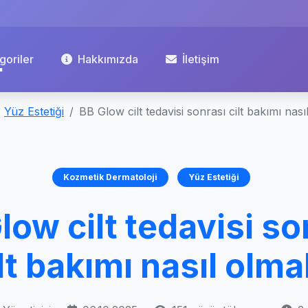
goriler
Hakkımızda
İletişim
Yüz Estetiği
BB Glow cilt tedavisi sonrası cilt bakımı nası
Kozmetik Dermatoloji
Yüz Estetiği
low cilt tedavisi so
lt bakımı nasıl olma