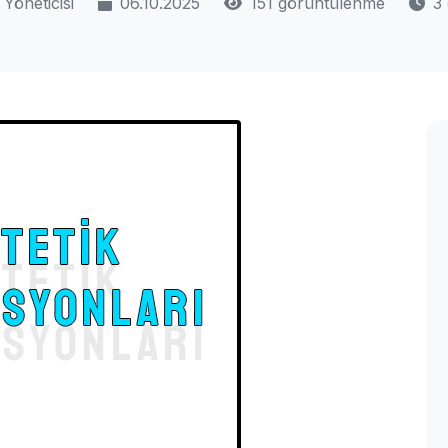
Yöneticisi
06.10.2025
151 görüntülenme
3