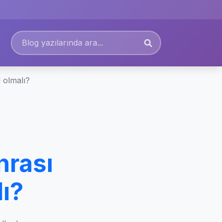
l olmalı?
nrası
lı?