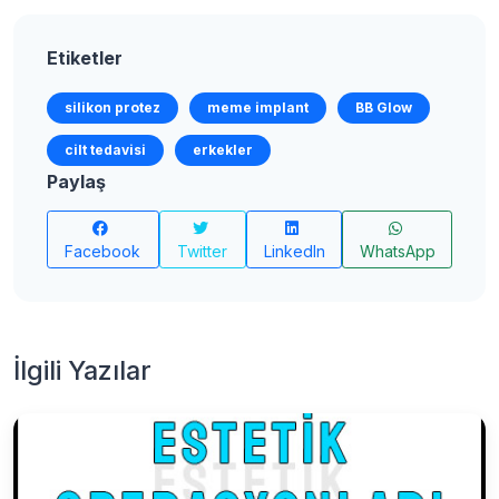
Etiketler
silikon protez
meme implant
BB Glow
cilt tedavisi
erkekler
Paylaş
Facebook
Twitter
LinkedIn
WhatsApp
İlgili Yazılar