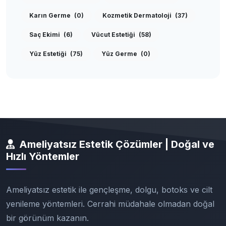
Karın Germe
(0)
Kozmetik Dermatoloji
(37)
Saç Ekimi
(6)
Vücut Estetiği
(58)
Yüz Estetiği
(75)
Yüz Germe
(0)
Ameliyatsız Estetik Çözümler | Doğal ve
Hızlı Yöntemler
Ameliyatsız estetik ile gençleşme, dolgu, botoks ve cilt
yenileme yöntemleri. Cerrahi müdahale olmadan doğal
bir görünüm kazanın.