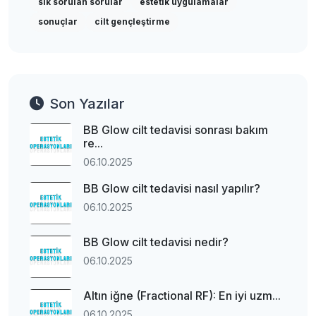
sık sorulan sorular
estetik uygulamalar
sonuçlar
cilt gençleştirme
Son Yazılar
BB Glow cilt tedavisi sonrası bakım
re...
06.10.2025
BB Glow cilt tedavisi nasıl yapılır?
06.10.2025
BB Glow cilt tedavisi nedir?
06.10.2025
Altın iğne (Fractional RF): En iyi uzm...
06.10.2025