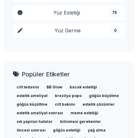
Yüz Estetiği
75
Yüz Germe
0
Popüler Etiketler
cilt tedavisi
BB Glow
bacak estetiği
estetik ameliyat
brezilya popo
göğüs büyütme
göğüs küçültme
cilt bakımı
estetik çözümler
estetik ameliyat sonrası
meme estetiği
sık yapılan hatalar
bilinmesi gerekenler
öncesi sonrası
göğüs estetiği
yağ alma